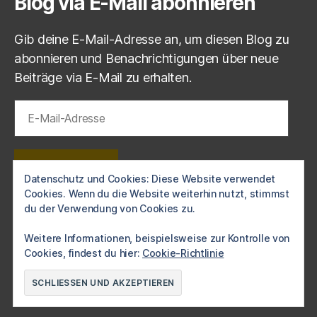
Blog via E-Mail abonnieren
Gib deine E-Mail-Adresse an, um diesen Blog zu
abonnieren und Benachrichtigungen über neue
Beiträge via E-Mail zu erhalten.
E-
Mail-
Adresse
ABONNIEREN
Datenschutz und Cookies: Diese Website verwendet
Cookies. Wenn du die Website weiterhin nutzt, stimmst
Schließe dich 1 anderen Abonnenten an
du der Verwendung von Cookies zu.
Weitere Informationen, beispielsweise zur Kontrolle von
Cookies, findest du hier:
Cookie-Richtlinie
© 2026
Die Burg e.V. Langendorf
Nach oben
↑
Datenschutzerklärung