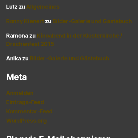
Lutz
zu
Allgemeines
Ronny Kienert
zu
Bilder-Galerie und Gästebuch
Ramona
zu
Kinoabend in der Klosterkirche /
Drachenfest 2015
Anika
zu
Bilder-Galerie und Gästebuch
Meta
Anmelden
Eintrags-Feed
Kommentar-Feed
WordPress.org