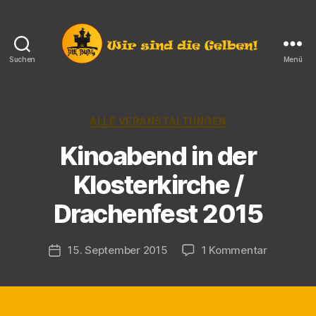
Suchen
Menü
Die
Burg
e.V.
Langendorf
Kategorien
ALLE VERANSTALTUNGEN
Kinoabend in der
Klosterkirche /
V
Drachenfest 2015
o
n
M
Beitragsautor
zu
15. September 2015
1 Kommentar
Veröffentlichungsdatum
a
Kinoaben
rt
in
in
der
Klosterki