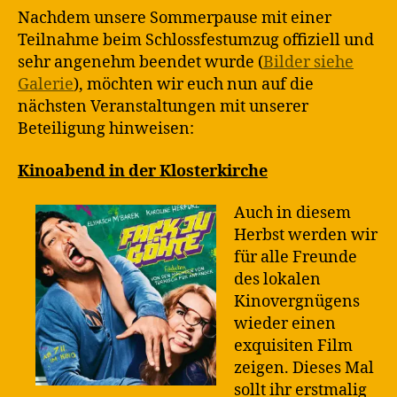
/
Nachdem unsere Sommerpause mit einer
Drachenf
Teilnahme beim Schlossfestumzug offiziell und
2015
sehr angenehm beendet wurde (
Bilder siehe
Galerie
), möchten wir euch nun auf die
nächsten Veranstaltungen mit unserer
Beteiligung hinweisen:
Kinoabend in der Klosterkirche
Auch in diesem
Herbst werden wir
für alle Freunde
des lokalen
Kinovergnügens
wieder einen
exquisiten Film
zeigen. Dieses Mal
sollt ihr erstmalig