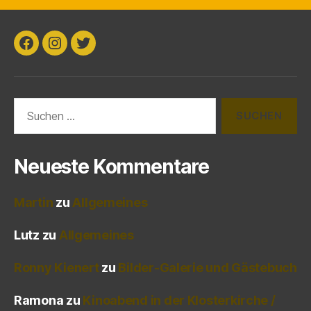
Facebook
Instagram
Twitter
Suchen
nach:
Neueste Kommentare
Martin
zu
Allgemeines
Lutz
zu
Allgemeines
Ronny Kienert
zu
Bilder-Galerie und Gästebuch
Ramona
zu
Kinoabend in der Klosterkirche /