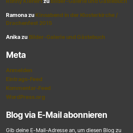
Ronny Kienert
zu
Bilder-Galerie und Gästebuch
Ramona
zu
Kinoabend in der Klosterkirche /
Drachenfest 2015
Anika
zu
Bilder-Galerie und Gästebuch
Meta
Anmelden
Eintrags-Feed
Kommentar-Feed
WordPress.org
Blog via E-Mail abonnieren
Gib deine E-Mail-Adresse an, um diesen Blog zu