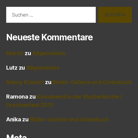
Suchen
nach:
Neueste Kommentare
Martin
zu
Allgemeines
Lutz
zu
Allgemeines
Ronny Kienert
zu
Bilder-Galerie und Gästebuch
Ramona
zu
Kinoabend in der Klosterkirche /
Drachenfest 2015
Anika
zu
Bilder-Galerie und Gästebuch
Meta