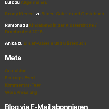
Lutz
zu
Allgemeines
Ronny Kienert
zu
Bilder-Galerie und Gästebuch
Ramona
zu
Kinoabend in der Klosterkirche /
Drachenfest 2015
Anika
zu
Bilder-Galerie und Gästebuch
Meta
Anmelden
Eintrags-Feed
Kommentar-Feed
WordPress.org
Blog via E-Mail abonnieren