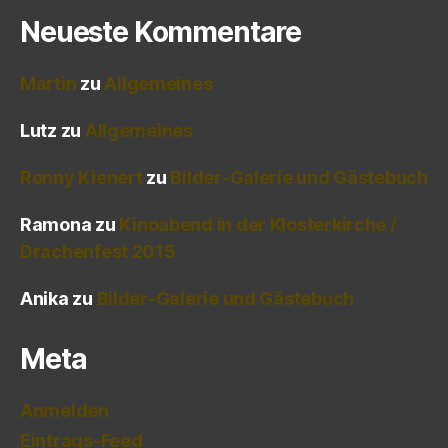
Neueste Kommentare
Martin
zu
Allgemeines
Lutz
zu
Allgemeines
Ronny Kienert
zu
Bilder-Galerie und Gästebuch
Ramona
zu
Kinoabend in der Klosterkirche /
Drachenfest 2015
Anika
zu
Bilder-Galerie und Gästebuch
Meta
Anmelden
Eintrags-Feed