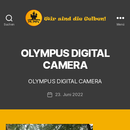
Suchen
Menü
Die
Burg
e.V.
Langendorf
OLYMPUS DIGITAL
V
o
CAMERA
n
K
a
OLYMPUS DIGITAL CAMERA
r
s
Beitragsautor
23. Juni 2022
t
Veröffentlichungsdatum
e
n
F
i
n