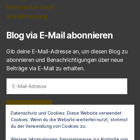
Kommentar-Feed
WordPress.org
Blog via E-Mail abonnieren
Gib deine E-Mail-Adresse an, um diesen Blog zu
abonnieren und Benachrichtigungen über neue
Beiträge via E-Mail zu erhalten.
E-
Mail-
Adresse
ABONNIEREN
Datenschutz und Cookies: Diese Website verwendet
Cookies. Wenn du die Website weiterhin nutzt, stimmst
Schließe dich 1 anderen Abonnenten an
du der Verwendung von Cookies zu.
Weitere Informationen, beispielsweise zur Kontrolle von