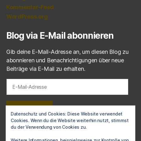
Kommentar-Feed
WordPress.org
Blog via E-Mail abonnieren
Gib deine E-Mail-Adresse an, um diesen Blog zu
abonnieren und Benachrichtigungen über neue
Beiträge via E-Mail zu erhalten.
E-
Mail-
Adresse
ABONNIEREN
Datenschutz und Cookies: Diese Website verwendet
Cookies. Wenn du die Website weiterhin nutzt, stimmst
Schließe dich 1 anderen Abonnenten an
du der Verwendung von Cookies zu.
Weitere Informationen, beispielsweise zur Kontrolle von