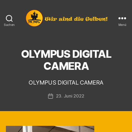
Suchen
Menü
Die
Burg
e.V.
Langendorf
OLYMPUS DIGITAL
V
o
CAMERA
n
K
a
OLYMPUS DIGITAL CAMERA
r
s
Beitragsautor
23. Juni 2022
t
Veröffentlichungsdatum
e
n
F
i
n