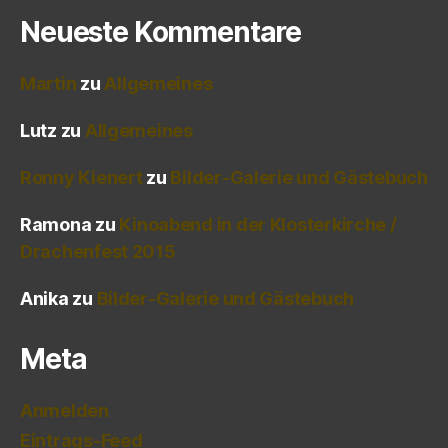
Neueste Kommentare
Martin
zu
Allgemeines
Lutz
zu
Allgemeines
Ronny Kienert
zu
Bilder-Galerie und Gästebuch
Ramona
zu
Kinoabend in der Klosterkirche /
Drachenfest 2015
Anika
zu
Bilder-Galerie und Gästebuch
Meta
Anmelden
Eintrags-Feed