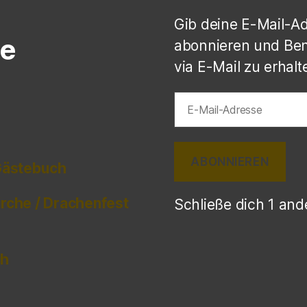
Gib deine E-Mail-A
e
abonnieren und Ben
via E-Mail zu erhalt
E-
Mail-
Adresse
ABONNIEREN
 Gästebuch
irche / Drachenfest
Schließe dich 1 an
ch