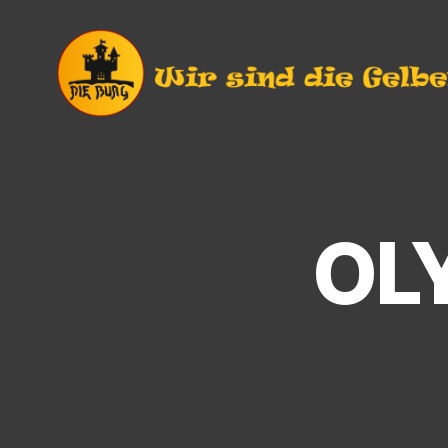
Die
Burg
e.V.
Langendorf
OL