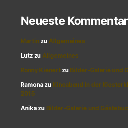
Neueste Kommentar
Martin
zu
Allgemeines
Lutz
zu
Allgemeines
Ronny Kienert
zu
Bilder-Galerie und
Ramona
zu
Kinoabend in der Klosterk
2015
Anika
zu
Bilder-Galerie und Gästebu