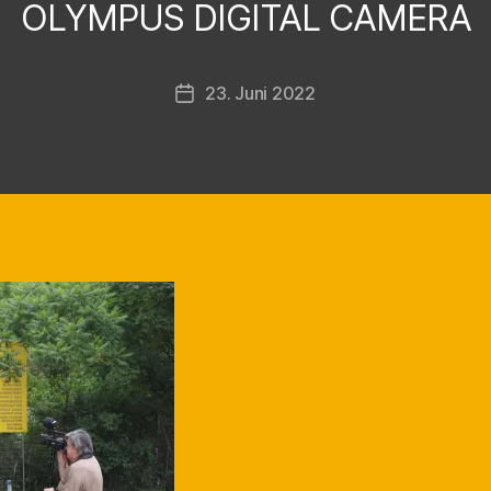
OLYMPUS DIGITAL CAMERA
a
r
s
Beitragsautor
23. Juni 2022
t
Veröffentlichungsdatum
e
n
F
i
n
k