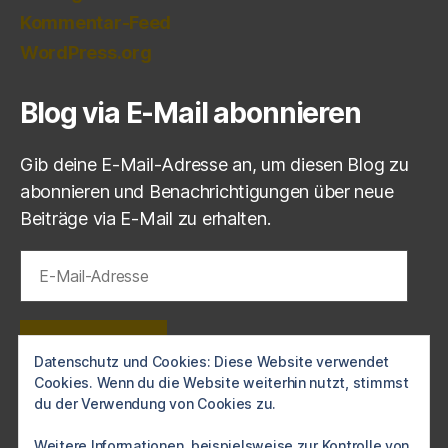
Kommentar-Feed
WordPress.org
Blog via E-Mail abonnieren
Gib deine E-Mail-Adresse an, um diesen Blog zu
abonnieren und Benachrichtigungen über neue
Beiträge via E-Mail zu erhalten.
E-
Mail-
Adresse
ABONNIEREN
Datenschutz und Cookies: Diese Website verwendet
Cookies. Wenn du die Website weiterhin nutzt, stimmst
Schließe dich 1 anderen Abonnenten an
du der Verwendung von Cookies zu.
Weitere Informationen, beispielsweise zur Kontrolle von