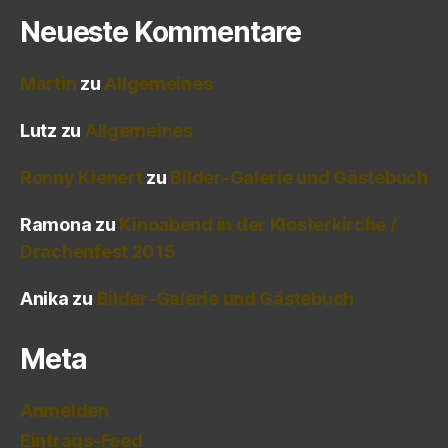
Neueste Kommentare
Martin
zu
Allgemeines
Lutz
zu
Allgemeines
Ronny Kienert
zu
Bilder-Galerie und Gästebuch
Ramona
zu
Kinoabend in der Klosterkirche /
Drachenfest 2015
Anika
zu
Bilder-Galerie und Gästebuch
Meta
Anmelden
Eintrags-Feed