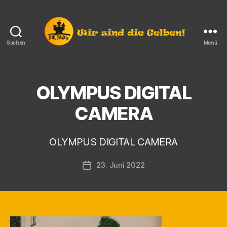
Suchen
Menü
Die
Burg
e.V.
Langendorf
OLYMPUS DIGITAL
V
o
CAMERA
n
K
a
OLYMPUS DIGITAL CAMERA
r
s
Beitragsautor
23. Juni 2022
t
Veröffentlichungsdatum
e
n
F
i
n