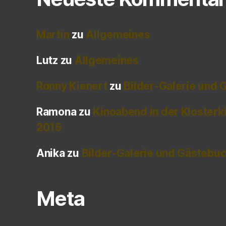
Martin
zu
Allgemeines
Lutz
zu
Allgemeines
Ronny Kienert
zu
Bilder-Galerie und
Ramona
zu
Kinoabend in der Klosterk
2015
Anika
zu
Bilder-Galerie und Gästebu
Meta