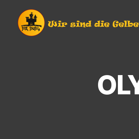
Die
Burg
e.V.
Langendorf
OL