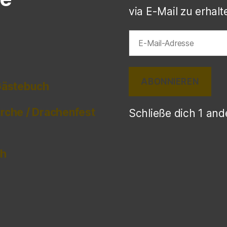
via E-Mail zu erhalt
E-
Mail-
Adresse
ABONNIEREN
 Gästebuch
irche / Drachenfest
Schließe dich 1 an
ch