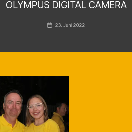
OLYMPUS DIGITAL CAMERA
a
r
s
Beitragsautor
23. Juni 2022
t
Veröffentlichungsdatum
e
n
F
i
n
k