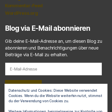
Kommentar-Feed
WordPress.org
Blog via E-Mail abonnieren
Gib deine E-Mail-Adresse an, um diesen Blog zu
abonnieren und Benachrichtigungen über neue
Beiträge via E-Mail zu erhalten.
E-
Mail-
Adresse
ABONNIEREN
Datenschutz und Cookies: Diese Website verwendet
Cookies. Wenn du die Website weiterhin nutzt, stimmst
Schließe dich 1 anderen Abonnenten an
du der Verwendung von Cookies zu.
Weitere Informationen, beispielsweise zur Kontrolle von