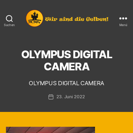
Suchen
Menü
Die
Burg
e.V.
Langendorf
OLYMPUS DIGITAL
V
o
CAMERA
n
K
a
OLYMPUS DIGITAL CAMERA
r
s
Beitragsautor
23. Juni 2022
t
Veröffentlichungsdatum
e
n
F
i
n