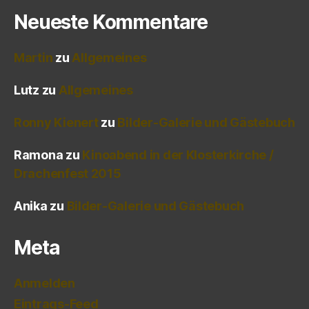
Neueste Kommentare
Martin
zu
Allgemeines
Lutz
zu
Allgemeines
Ronny Kienert
zu
Bilder-Galerie und Gästebuch
Ramona
zu
Kinoabend in der Klosterkirche /
Drachenfest 2015
Anika
zu
Bilder-Galerie und Gästebuch
Meta
Anmelden
Eintrags-Feed