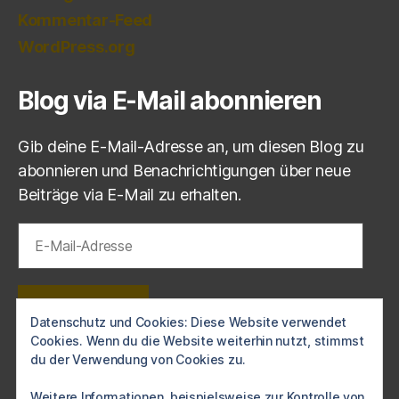
Kommentar-Feed
WordPress.org
Blog via E-Mail abonnieren
Gib deine E-Mail-Adresse an, um diesen Blog zu
abonnieren und Benachrichtigungen über neue
Beiträge via E-Mail zu erhalten.
E-
Mail-
Adresse
ABONNIEREN
Datenschutz und Cookies: Diese Website verwendet
Cookies. Wenn du die Website weiterhin nutzt, stimmst
Schließe dich 1 anderen Abonnenten an
du der Verwendung von Cookies zu.
Weitere Informationen, beispielsweise zur Kontrolle von