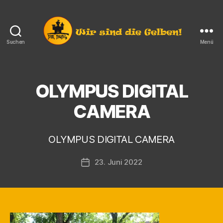
Suchen
Menü
Die
Burg
e.V.
Langendorf
OLYMPUS DIGITAL
V
o
CAMERA
n
K
a
OLYMPUS DIGITAL CAMERA
r
s
Beitragsautor
23. Juni 2022
t
Veröffentlichungsdatum
e
n
F
i
n