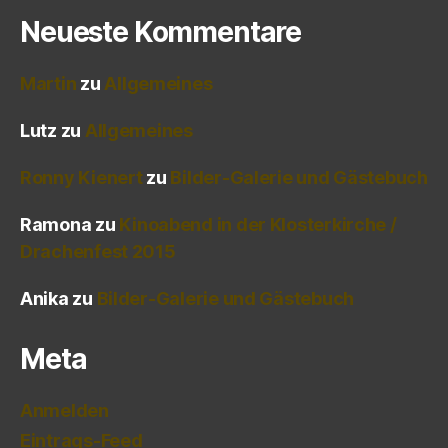
Neueste Kommentare
Martin
zu
Allgemeines
Lutz
zu
Allgemeines
Ronny Kienert
zu
Bilder-Galerie und Gästebuch
Ramona
zu
Kinoabend in der Klosterkirche /
Drachenfest 2015
Anika
zu
Bilder-Galerie und Gästebuch
Meta
Anmelden
Eintrags-Feed