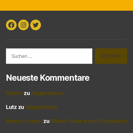
Facebook
Instagram
Twitter
Suchen
nach:
Neueste Kommentare
Martin
zu
Allgemeines
Lutz
zu
Allgemeines
Ronny Kienert
zu
Bilder-Galerie und Gästebuch