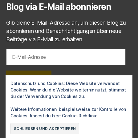
Blog via E-Mail abonnieren
Gib deine E-Mail-Adresse an, um diesen Blog zu
abonnieren und Benachrichtigungen über neue
Beiträge via E-Mail zu erhalten.
E-
Mail-
Adresse
ABONNIEREN
Datenschutz und Cookies: Diese Website verwendet
Cookies. Wenn du die Website weiterhin nutzt, stimmst
Schließe dich 1 anderen Abonnenten an
du der Verwendung von Cookies zu.
Weitere Informationen, beispielsweise zur Kontrolle von
Cookies, findest du hier:
Cookie-Richtlinie
© 2026
Die Burg e.V. Langendorf
Nach oben
↑
Datenschutzerklärung