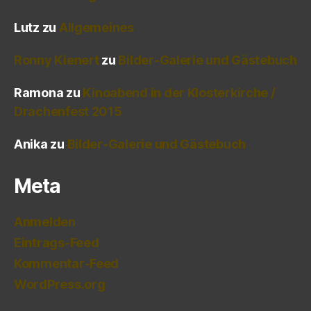
Lutz
zu
Allgemeines
Ronny Kienert
zu
Bilder-Galerie und Gästebuch
Ramona
zu
Kinoabend in der Klosterkirche /
Drachenfest 2015
Anika
zu
Bilder-Galerie und Gästebuch
Meta
Anmelden
Eintrags-Feed
Kommentar-Feed
WordPress.org