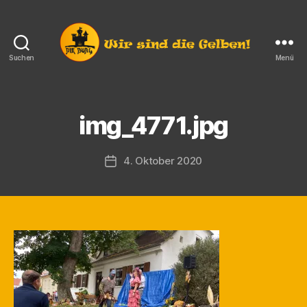
Suchen
Menü
Die
Burg
e.V.
V
Langendorf
img_4771.jpg
o
n
M
Beitragsautor
4. Oktober 2020
Veröffentlichungsdatum
a
rt
in