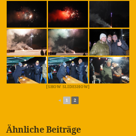
[SHOW SLIDESHOW]
◄
1
2
Ähnliche Beiträge