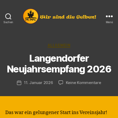
Suchen
Menü
Die
Burg
e.V.
Langendorf
Kategorien
ALLGEMEIN
Langendorfer
V
Neujahrsempfang 2026
o
n
M
Beitragsautor
zu
11. Januar 2026
Keine Kommentare
Veröffentlichungsdatum
a
Langendo
rt
Neujahr
in
2026
Das war ein gelungener Start ins Vereinsjahr!