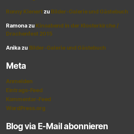
Ronny Kienert
zu
Bilder-Galerie und Gästebuch
Ramona
zu
Kinoabend in der Klosterkirche /
Drachenfest 2015
Anika
zu
Bilder-Galerie und Gästebuch
Meta
Anmelden
Eintrags-Feed
Kommentar-Feed
WordPress.org
Blog via E-Mail abonnieren