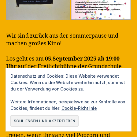
Wir sind zurück aus der Sommerpause und
machen großes Kino!
Los geht es am
05.September 2025 ab 19:00
Uhr
auf der Freilichtbühne der Grundschule
Langendorf.
Datenschutz und Cookies: Diese Website verwendet
Es geht
19:30 Uhr
mit einem wunderschönen
Cookies. Wenn du die Website weiterhin nutzt, stimmst
Kinderfilm
los, danach kommt dann ein
du der Verwendung von Cookies zu.
Überraschungs-Hauptfilm für die ganze
Weitere Informationen, beispielsweise zur Kontrolle von
Familie
(es ist zwischendurch aber auch Zeit,
Cookies, findest du hier:
Cookie-Richtlinie
um die Kinder nach Hause zu bringen).
Der Eintritt ist
FREI
, wir würden uns aber
freuen, wenn ihr ganz viel Popcorn und