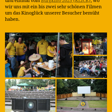
und einmal vom
Burgkino 2025 {KLICK}
, wo
wir uns mit ein bis zwei sehr schönen Filmen
um das Kinoglück unserer Besucher bemüht
haben.