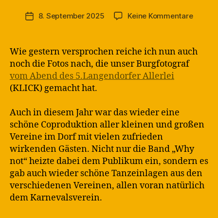
M
Beitragsautor
zu
8. September 2025
Keine Kommentare
Veröffentlichungsdatum
a
5.Lang
rt
Allerlei
in
–
Wie gestern versprochen reiche ich nun auch
Die
noch die Fotos nach, die unser Burgfotograf
Fotos
vom Abend des 5.Langendorfer Allerlei
(KLICK) gemacht hat.
Auch in diesem Jahr war das wieder eine
schöne Coproduktion aller kleinen und großen
Vereine im Dorf mit vielen zufrieden
wirkenden Gästen. Nicht nur die Band „Why
not“ heizte dabei dem Publikum ein, sondern es
gab auch wieder schöne Tanzeinlagen aus den
verschiedenen Vereinen, allen voran natürlich
dem Karnevalsverein.