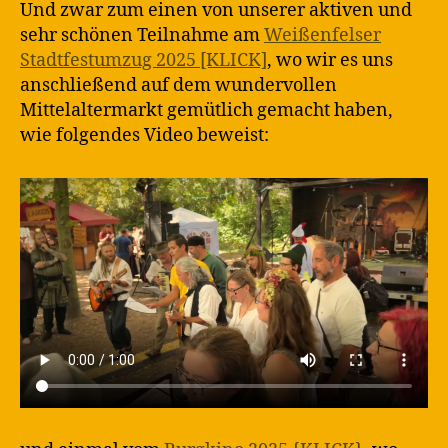
Und zwar zum einen von unserer aktiven und
sehr schönen Teilnahme am
Weißenfelser
Stadtfestumzug 2025 [KLICK]
, wo wir es uns
anschließend auf dem wundervollen
Mittelaltermarkt gemütlich gemacht haben,
wie folgendes Video beweist: