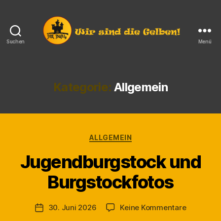
Suchen
Menü
Die
Burg
e.V.
Langendorf
Kategorie:
Allgemein
Kategorien
ALLGEMEIN
Jugendburgstock und
V
Burgstockfotos
o
n
M
Beitragsautor
zu
30. Juni 2026
Keine Kommentare
Veröffentlichungsdatum
a
Jugendbu