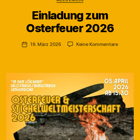
Einladung zum
V
Osterfeuer 2026
o
n
M
Beitragsautor
zu
19. März 2026
Keine Kommentare
Veröffentlichungsdatum
a
Einladung
rt
zum
in
Osterfeue
2026