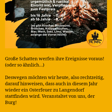
Große Schatten werfen ihre Ereignisse voraus!
(oder so ähnlich…)
Deswegen möchten wir heute, also rechtzeitig,
darauf hinweisen, dass auch in diesem Jahr
wieder ein Osterfeuer zu Langendorf
stattfinden wird. Veranstaltet von uns, der
Burg!