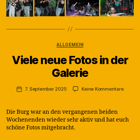
Kategorien
ALLGEMEIN
Viele neue Fotos in der
V
Galerie
o
n
M
Beitragsautor
zu
7. September 2025
Keine Kommentare
Veröffentlichungsdatum
a
Viele
rt
neue
in
Fotos
Die Burg war an den vergangenen beiden
in
Wochenenden wieder sehr aktiv und hat euch
der
schöne Fotos mitgebracht.
Galerie