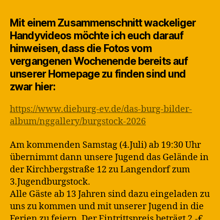
rt
und
in
Burgstock
Mit einem Zusammenschnitt wackeliger
Handyvideos möchte ich euch darauf
hinweisen, dass die Fotos vom
vergangenen Wochenende bereits auf
unserer Homepage zu finden sind und
zwar hier:
https://www.dieburg-ev.de/das-burg-bilder-
album/nggallery/burgstock-2026
Am kommenden Samstag (4.Juli) ab 19:30 Uhr
übernimmt dann unsere Jugend das Gelände in
der Kirchbergstraße 12 zu Langendorf zum
3.Jugendburgstock.
Alle Gäste ab 13 Jahren sind dazu eingeladen zu
uns zu kommen und mit unserer Jugend in die
Ferien zu feiern. Der Eintrittspreis beträgt 2,-€