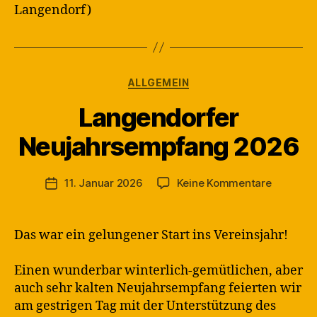
Langendorf)
Kategorien
ALLGEMEIN
Langendorfer
V
Neujahrsempfang 2026
o
n
M
Beitragsautor
zu
11. Januar 2026
Keine Kommentare
Veröffentlichungsdatum
a
Langendo
rt
Neujahr
in
2026
Das war ein gelungener Start ins Vereinsjahr!
Einen wunderbar winterlich-gemütlichen, aber
auch sehr kalten Neujahrsempfang feierten wir
am gestrigen Tag mit der Unterstützung des