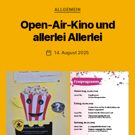
Kategorien
ALLGEMEIN
Open-Air-Kino und
V
allerlei Allerlei
o
n
M
Beitragsautor
14. August 2025
Veröffentlichungsdatum
a
rt
in