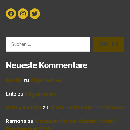
Facebook
Instagram
Twitter
Suchen
nach:
Neueste Kommentare
Martin
zu
Allgemeines
Lutz
zu
Allgemeines
Ronny Kienert
zu
Bilder-Galerie und Gästebuch
Ramona
zu
Kinoabend in der Klosterkirche /
Drachenfest 2015