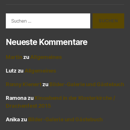
Suchen
nach:
Neueste Kommentare
Martin
zu
Allgemeines
Lutz
zu
Allgemeines
Ronny Kienert
zu
Bilder-Galerie und Gästebuch
Ramona
zu
Kinoabend in der Klosterkirche /
Drachenfest 2015
Anika
zu
Bilder-Galerie und Gästebuch