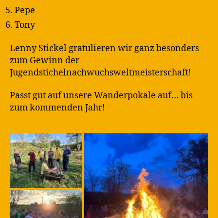
Pepe
Tony
Lenny Stickel gratulieren wir ganz besonders
zum Gewinn der
Jugendstichelnachwuchsweltmeisterschaft!
Passt gut auf unsere Wanderpokale auf… bis
zum kommenden Jahr!