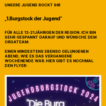
UNSERE JUGEND ROCKT IHR
„1.Burgstock der Jugend“
FÜR ALLE 13-21JÄHRIGEN DER REGION. ICH BIN
SEHR GESPANNT DARAUF UND WÜNSCHE DEM
ORGATEAM:
EINEN MINDESTENS EBENSO GELUNGENEN
ABEND, WIE ES DAS VERGANGENE
WOCHENENDE WAR. HIER GIBT ES NOCHMAL
DEN FLYER: