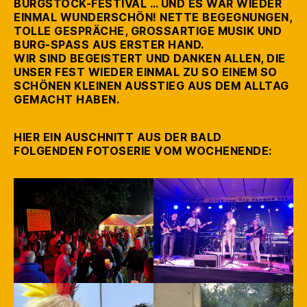
BURGSTOCK-FESTIVAL … UND ES WAR WIEDER
EINMAL WUNDERSCHÖN! NETTE BEGEGNUNGEN,
TOLLE GESPRÄCHE, GROSSARTIGE MUSIK UND B
URG-SPASS AUS ERSTER HAND.
WIR SIND BEGEISTERT UND DANKEN ALLEN, DIE
UNSER FEST WIEDER EINMAL ZU SO EINEM SO
SCHÖNEN KLEINEN AUSSTIEG AUS DEM ALLTAG
GEMACHT HABEN.
HIER EIN AUSCHNITT AUS DER BALD
FOLGENDEN FOTOSERIE VOM WOCHENENDE: