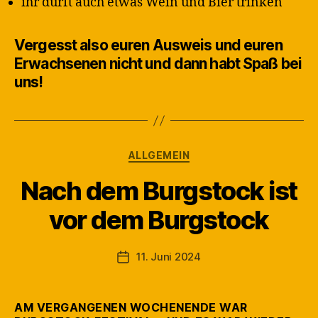
ihr dürft auch etwas Wein und Bier trinken
Vergesst also euren Ausweis und euren
Erwachsenen nicht und dann habt Spaß bei
uns!
Kategorien
ALLGEMEIN
Nach dem Burgstock ist
V
vor dem Burgstock
o
n
M
Beitragsautor
11. Juni 2024
Veröffentlichungsdatum
a
rt
in
AM VERGANGENEN WOCHENENDE WAR