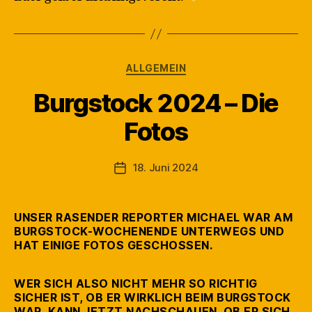
Kategorien
ALLGEMEIN
Burgstock 2024 – Die
V
Fotos
o
n
M
Beitragsautor
18. Juni 2024
Veröffentlichungsdatum
a
rt
in
UNSER RASENDER REPORTER MICHAEL WAR AM
BURGSTOCK-WOCHENENDE UNTERWEGS UND
HAT EINIGE FOTOS GESCHOSSEN.
WER SICH ALSO NICHT MEHR SO RICHTIG
SICHER IST, OB ER WIRKLICH BEIM BURGSTOCK
WAR, KANN JETZT NACHSCHAUEN, OB ER SICH