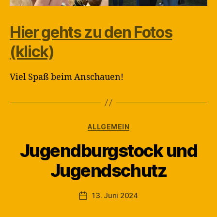
Hier gehts zu den Fotos
(klick)
Viel Spaß beim Anschauen!
Kategorien
ALLGEMEIN
Jugendburgstock und
V
Jugendschutz
o
n
M
Beitragsautor
13. Juni 2024
Veröffentlichungsdatum
a
rt