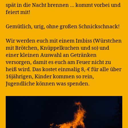
spät in die Nacht brennen … kommt vorbei und
feiert mit!
Gemütlich, urig, ohne großen Schnickschnack!
Wir werden euch mit einem Imbiss (Würstchen
mit Brötchen, Knüppelkuchen und so) und
einer kleinen Auswahl an Getränken
versorgen, damit es euch am Feuer nicht zu
heiß wird. Das kostet einmalig 8,-€ für alle über
16jährigen, Kinder kommen so rein,
Jugendliche können was spenden.