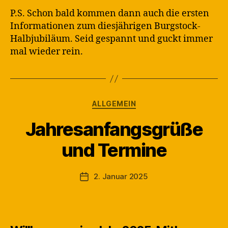
P.S. Schon bald kommen dann auch die ersten
Informationen zum diesjährigen Burgstock-
Halbjubiläum. Seid gespannt und guckt immer
mal wieder rein.
Kategorien
ALLGEMEIN
Jahresanfangsgrüße
V
und Termine
o
n
M
Beitragsautor
2. Januar 2025
Veröffentlichungsdatum
a
rt
in