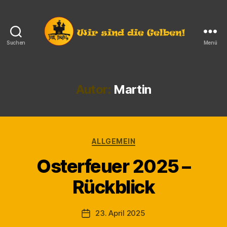
Suchen
Menü
Die
Burg
e.V.
Langendorf
Autor:
Martin
Kategorien
ALLGEMEIN
Osterfeuer 2025 –
V
Rückblick
o
n
M
Beitragsautor
23. April 2025
Veröffentlichungsdatum
a