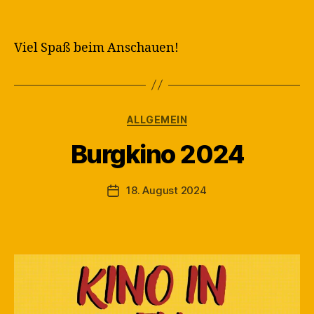
Viel Spaß beim Anschauen!
Kategorien
ALLGEMEIN
V
Burgkino 2024
o
n
M
Beitragsautor
18. August 2024
Veröffentlichungsdatum
a
rt
in