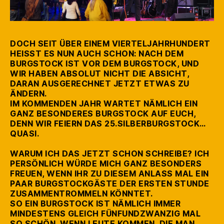
DOCH SEIT ÜBER EINEM VIERTELJAHRHUNDERT
HEISST ES NUN AUCH SCHON: NACH DEM B
URGSTOCK IST VOR DEM BURGSTOCK, UND W
IR HABEN ABSOLUT NICHT DIE ABSICHT, D
ARAN AUSGERECHNET JETZT ETWAS ZU Ä
NDERN.
IM KOMMENDEN JAHR WARTET NÄMLICH EIN
GANZ BESONDERES BURGSTOCK AUF EUCH,
DENN WIR FEIERN DAS 25.SILBERBURGSTOCK…
QUASI.
WARUM ICH DAS JETZT SCHON SCHREIBE? ICH
PERSÖNLICH WÜRDE MICH GANZ BESONDERS
FREUEN, WENN IHR ZU DIESEM ANLASS MAL EIN
PAAR BURGSTOCKGÄSTE DER ERSTEN STUNDE
ZUSAMMENTROMMELN KÖNNTET.
SO EIN BURGSTOCK IST NÄMLICH IMMER
MINDESTENS GLEICH FÜNFUNDZWANZIG MAL
SO SCHÖN, WENN LEUTE KOMMEN, DIE MAN