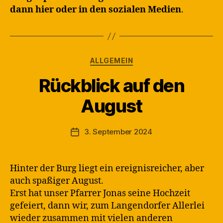
dann hier oder in den sozialen Medien
.
Kategorien
ALLGEMEIN
Rückblick auf den
V
August
o
n
M
Beitragsautor
3. September 2024
Veröffentlichungsdatum
a
rt
in
Hinter der Burg liegt ein ereignisreicher, aber
auch spaßiger August.
Erst hat unser Pfarrer Jonas seine Hochzeit
gefeiert, dann wir, zum Langendorfer Allerlei
wieder zusammen mit vielen anderen